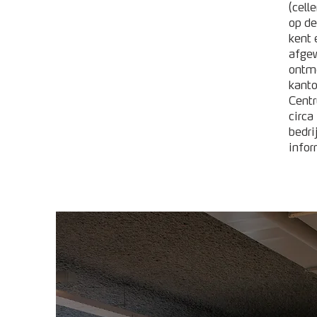
(cell
op de
kent 
afgew
ontmo
kant
Centr
circa
bedri
infor