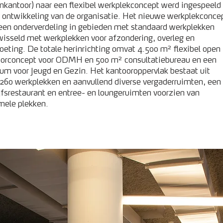
enkantoor) naar een flexibel werkplekconcept werd ingespeeld
 ontwikkeling van de organisatie. Het nieuwe werkplekconce
een onderverdeling in gebieden met standaard werkplekken
isseld met werkplekken voor afzondering, overleg en
eting. De totale herinrichting omvat 4.500 m² flexibel open
oorconcept voor ODMH en 500 m² consultatiebureau en een
um voor Jeugd en Gezin. Het kantooroppervlak bestaat uit
 260 werkplekken en aanvullend diverse vergaderruimten, een
jfsrestaurant en entree- en loungeruimten voorzien van
mele plekken.