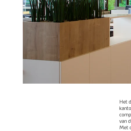
Het d
kanto
compl
van d
Met d