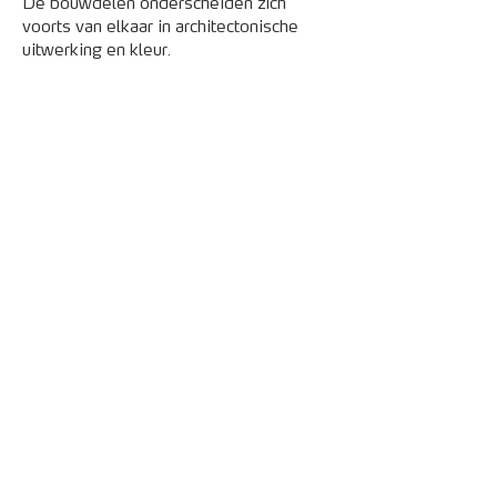
De bouwdelen onderscheiden zich
voorts van elkaar in architectonische
uitwerking en kleur.
contact
010
303 1995
info@rphs.nl