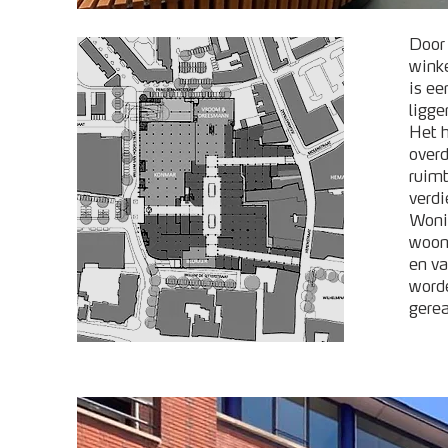
Door 
winke
is e
ligge
Het h
over
ruimt
verdi
Wonin
woon
en va
word
gerea