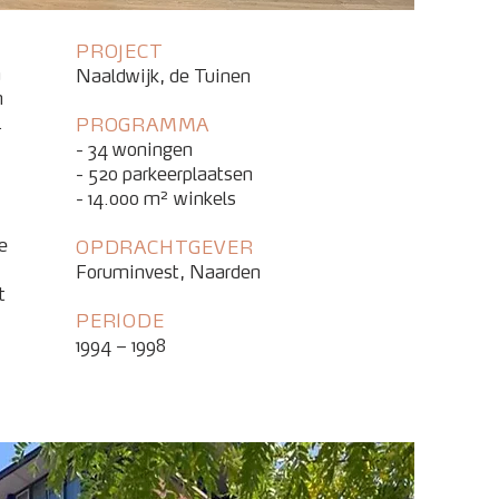
PROJECT
n
Naaldwijk, de Tuinen
n
.
PROGRAMMA
- 34 woningen
- 520 parkeerplaatsen
- 14.000 m² winkels
e
OPDRACHTGEVER
Foruminvest, Naarden
t
PERIODE
1994 – 1998