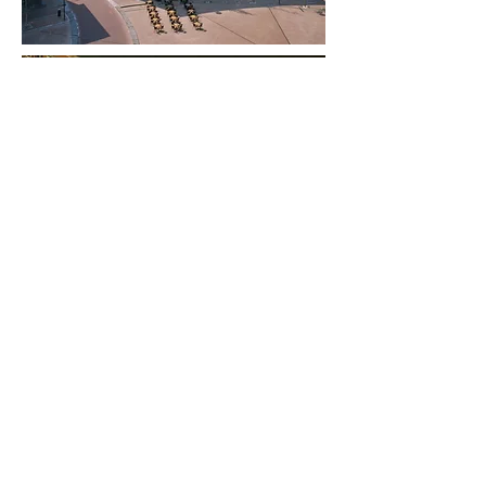
contact
010
303 1995
info@rphs.nl
adres