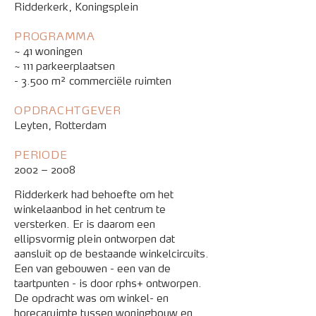
Ridderkerk, Koningsplein
PROGRAMMA
~ 41 woningen
~ 111 parkeerplaatsen
- 3.500 m² commerciële ruimten
OPDRACHTGEVER
Leyten, Rotterdam
PERIODE
2002 – 2008
Ridderkerk had behoefte om het
winkelaanbod in het centrum te
versterken. Er is daarom een
ellipsvormig plein ontworpen dat
aansluit op de bestaande winkelcircuits.
Een van gebouwen - een van de
taartpunten - is door rphs+ ontworpen.
De opdracht was om winkel- en
horecaruimte tussen woningbouw en