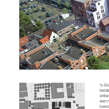
's-Gr
beide
ontw
een n
toevo