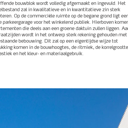
effende bouwblok wordt volledig afgemaakt en ingevuld. Het
lbestand zal in kwalitatieve en in kwantitatieve zin sterk
eteren. Op de commerciële ruimte op de begane grond ligt ee
le parkeergarage voor het winkelend publiek. Hierboven kome
tementen die deels aan een groene daktuin zullen liggen. Aa
raatzijden wordt in het ontwerp sterk rekening gehouden met
staande bebouwing. Dit zal op een eigentijdse wijze tot
ukking komen in de bouwhoogtes, de ritmiek, de korrelgrootte
astiek en het kleur- en materiaalgebruik.