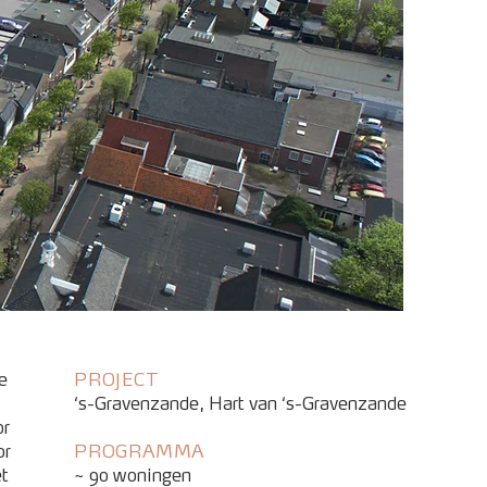
e
PROJECT
‘s-Gravenzande, Hart van ‘s-Gravenzande
or
or
PROGRAMMA
et
~ 90 woningen