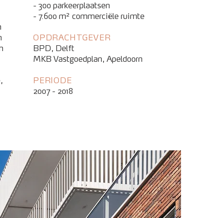
- 300 parkeerplaatsen
- 7.600 m² commerciële ruimte
n
n
OPDRACHTGEVER
n
BPD, Delft
MKB Vastgoedplan, Apeldoorn
,
PERIODE
2007 -
2018