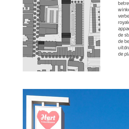
betr
winke
verb
roya
appar
de st
de be
uitdr
de pl