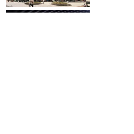
contact
010
303 1995
info@rphs.nl
adres