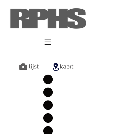
lijst
kaart